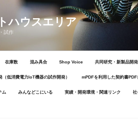
トハウスエリア
・試作
在庫数
混み具合
Shop Voice
共同研究・新製品開発
（低消費電力IoT機器の試作開発）
mPDFを利用した契約書PD
テム
みんなどこにいる
実績・開発環境・関連リンク
社