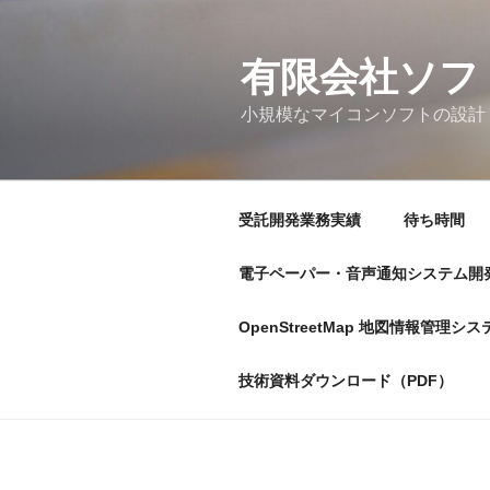
コ
ン
テ
有限会社ソフ
ン
小規模なマイコンソフトの設計
ツ
へ
ス
キ
受託開発業務実績
待ち時間
ッ
プ
電子ペーパー・音声通知システム開発
OpenStreetMap 地図情報管理シス
技術資料ダウンロード（PDF）