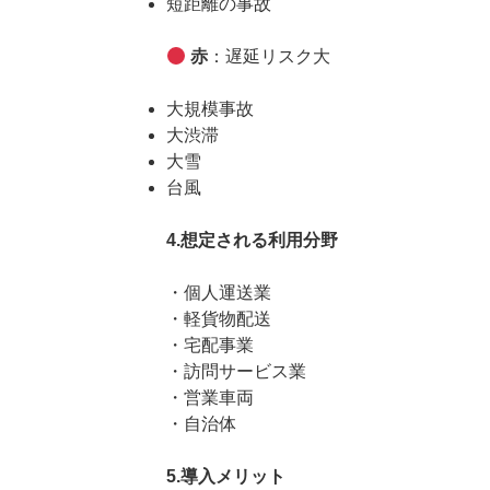
短距離の事故
赤
：遅延リスク大
大規模事故
大渋滞
大雪
台風
4.想定される利用分野
・個人運送業
・軽貨物配送
・宅配事業
・訪問サービス業
・営業車両
・自治体
5.導入メリット