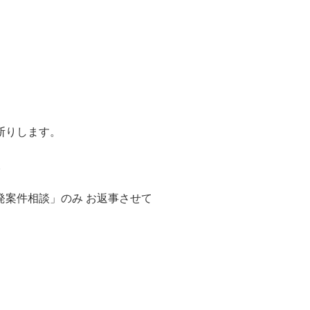
断りします。
。
発案件相談」のみ お返事させて
。